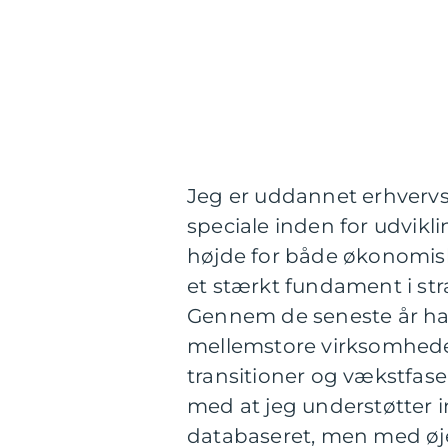
Jeg er uddannet erhverv
speciale inden for udvikl
højde for både økonomisk
et stærkt fundament i st
Gennem de seneste år har
mellemstore virksomhede
transitioner og vækstfaser
med at jeg understøtter 
databaseret, men med øje