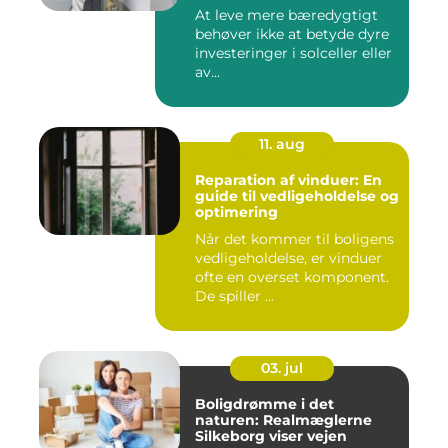
At leve mere bæredygtigt
behøver ikke at betyde dyre
investeringer i solceller eller
av...
11. aug
Reparation af vinduer: En
guide til vedligeholdelse og
optimering
Når det kommer til boligens
vedligeholdelse, er vinduer
ofte en overset komponent.
De spiller ...
03. jul
Boligdrømme i det
naturen: Realmæglerne
Silkeborg viser vejen