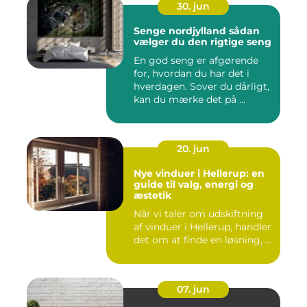
30. jun
Senge nordjylland sådan
vælger du den rigtige seng
En god seng er afgørende
for, hvordan du har det i
hverdagen. Sover du dårligt,
kan du mærke det på ...
20. jun
Nye vinduer i Hellerup: en
guide til valg, energi og
æstetik
Når vi taler om udskiftning
af vinduer i Hellerup, handler
det om at finde en løsning, ...
07. jun