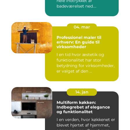
hele indtrykket af
badeværelset ned....
04. mar
Professionel maler til
erhverv: En guide til
virksomheder
I en tid hvor æstetik og
funktionalitet har stor
betydning for virksomheder,
er valget af den ...
14. jan
Multiform køkken:
Indbegrebet af elegance
og funktionalitet
I en verden, hvor køkkenet er
blevet hjertet af hjemmet,