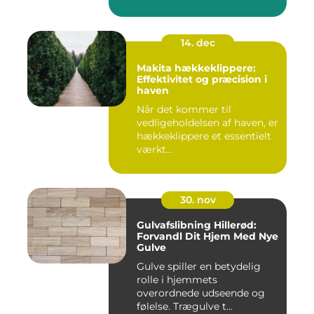
14. dec
Makita hækkeklippere:
Effektivitet og præcision i
haven
Når det kommer til
vedligeholdelsen af haven, er
hækkeklippere et essentielt
værkt...
30. nov
Gulvafslibning Hillerød:
Forvandl Dit Hjem Med Nye
Gulve
Gulve spiller en betydelig
rolle i hjemmets
overordnede udseende og
følelse. Trægulve t...