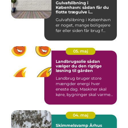
Gulvafslibning i
København: sådan får du
flotte trægulve i
Hovedstaden
Gulvafslibning i København
er noget, mange boligejere
før eller siden får brug f...
05. maj
Landbrugsolie sådan
vælger du den rigtige
løsning til gården
Landbrug bruger store
mængder energi hver
eneste dag. Maskiner skal
køre, bygninger skal varmes
op, ...
04. maj
Skimmelsvamp Århus