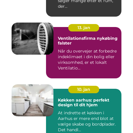
søger mange efter et rum,
der...
13. jan
Ventilationsfirma nykøbing
falster
Når du overvejer at forbedre
indeklimaet i din bolig eller
virksomhed, er et lokalt
Ventilatio...
10. jan
Køkken aarhus: perfekt
design til dit hjem
At indrette et køkken i
Aarhus er mere end blot at
vælge skabe og bordplader.
Det handl...