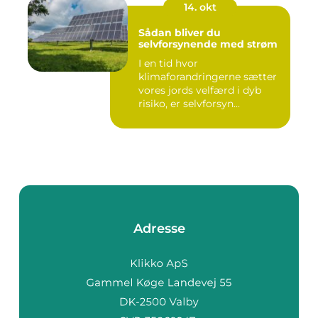
14. okt
Sådan bliver du
selvforsynende med strøm
I en tid hvor
klimaforandringerne sætter
vores jords velfærd i dyb
risiko, er selvforsyn...
Adresse