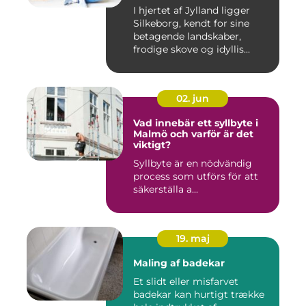
I hjertet af Jylland ligger
Silkeborg, kendt for sine
betagende landskaber,
frodige skove og idyllis...
02. jun
Vad innebär ett syllbyte i
Malmö och varför är det
viktigt?
Syllbyte är en nödvändig
process som utförs för att
säkerställa a...
19. maj
Maling af badekar
Et slidt eller misfarvet
badekar kan hurtigt trække