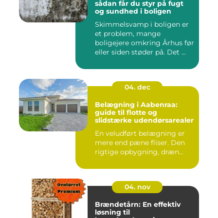
sådan får du styr på fugt
og sundhed i boligen
Skimmelsvamp i boligen er
et problem, mange
boligejere omkring Århus før
eller siden støder på. Det ...
04. dec
Belægning i Aabenraa:
guide til flotte og
slidstærke udendørsarealer
En veludført belægning er
mere end pæne fliser. Den
rigtige opbygning, dræn...
04. nov
Brændetårn: En effektiv
løsning til