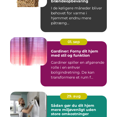
brændeopbevaring
I de køligere måneder bliver
behovet for varme i
hjemmet endnu mere
påtræng...
01. sep
Gardiner: Forny dit hjem
med stil og funktion
Gardiner spiller en afgørende
rolle i en enhver
boligindretning. De kan
transformere et rum f...
29. aug
Sådan gør du dit hjem
mere miljøvenligt uden
store omkostninger