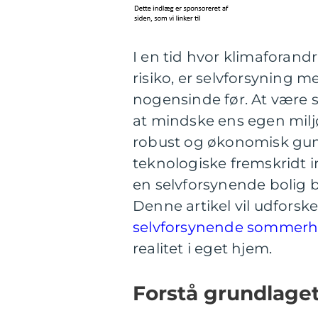
I en tid hvor klimaforand
risiko, er selvforsyning 
nogensinde før. At være 
at mindske ens egen milj
robust og økonomisk gunst
teknologiske fremskridt
en selvforsynende bolig b
Denne artikel vil udforske
selvforsynende sommer
realitet i eget hjem.
Forstå grundlaget