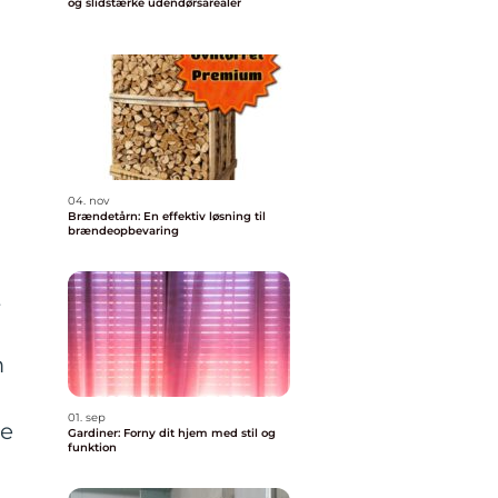
og slidstærke udendørsarealer
04. nov
Brændetårn: En effektiv løsning til
brændeopbevaring
t
m
r
01. sep
re
Gardiner: Forny dit hjem med stil og
funktion