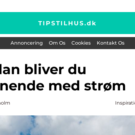
TIPSTILHUS.
dk
Annoncering
Om Os
Cookies
Kontakt Os
ynende med strøm
holm
Inspirat