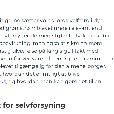
ringerne sætter vores jords velfærd i dyb
med grøn strøm blevet mere relevant end
selvforsynende med strøm betyder ikke bar
øpåvirkning, men også at sikre en mere
ig tilværelse på lang sigt. I takt med
 inden for vedvarende energi, er drømmen 
levet tilgængelig for den almene borger.
, hvordan det er muligt at blive
hus
, og hvordan man kan gøre det til en
 for selvforsyning