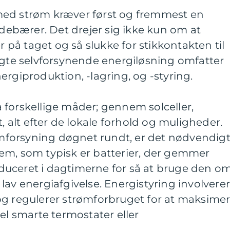
med strøm kræver først og fremmest en
ndebærer. Det drejer sig ikke kun om at
er på taget og så slukke for stikkontakten til
ægte selvforsynende energiløsning omfatter
ergiproduktion, -lagring, og -styring.
 forskellige måder; gennem solceller,
t, alt efter de lokale forhold og muligheder.
rømforsyning døgnet rundt, er det nødvendig
em, som typisk er batterier, der gemmer
uceret i dagtimerne for så at bruge den o
lav energiafgivelse. Energistyring involvere
og regulerer strømforbruget for at maksime
el smarte termostater eller