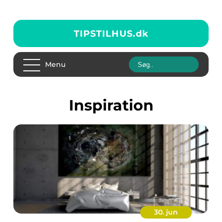
TIPSTILHUS.
dk
Menu
inspiration
30. jun