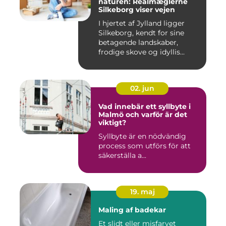
naturen: Realmæglerne
Silkeborg viser vejen
I hjertet af Jylland ligger
Silkeborg, kendt for sine
betagende landskaber,
frodige skove og idyllis...
02. jun
Vad innebär ett syllbyte i
Malmö och varför är det
viktigt?
Syllbyte är en nödvändig
process som utförs för att
säkerställa a...
19. maj
Maling af badekar
Et slidt eller misfarvet