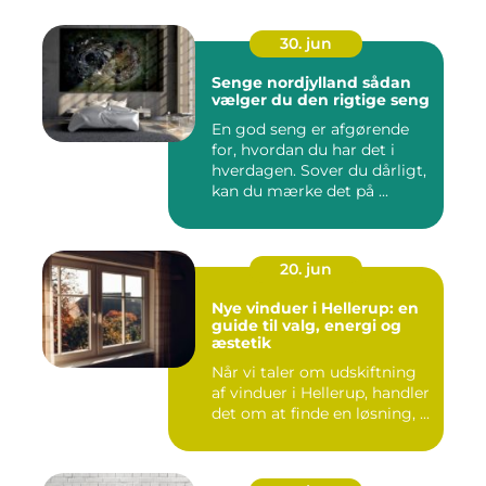
30. jun
Senge nordjylland sådan
vælger du den rigtige seng
En god seng er afgørende
for, hvordan du har det i
hverdagen. Sover du dårligt,
kan du mærke det på ...
20. jun
Nye vinduer i Hellerup: en
guide til valg, energi og
æstetik
Når vi taler om udskiftning
af vinduer i Hellerup, handler
det om at finde en løsning, ...