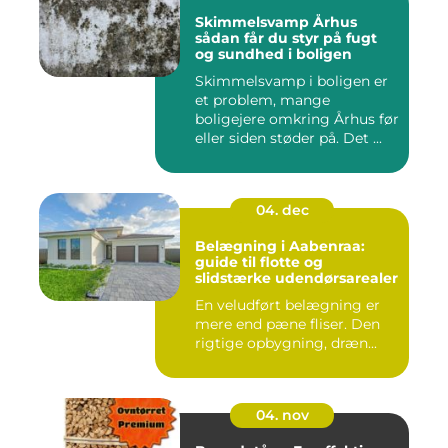
Skimmelsvamp Århus
sådan får du styr på fugt
og sundhed i boligen
Skimmelsvamp i boligen er
et problem, mange
boligejere omkring Århus før
eller siden støder på. Det ...
04. dec
Belægning i Aabenraa:
guide til flotte og
slidstærke udendørsarealer
En veludført belægning er
mere end pæne fliser. Den
rigtige opbygning, dræn...
04. nov