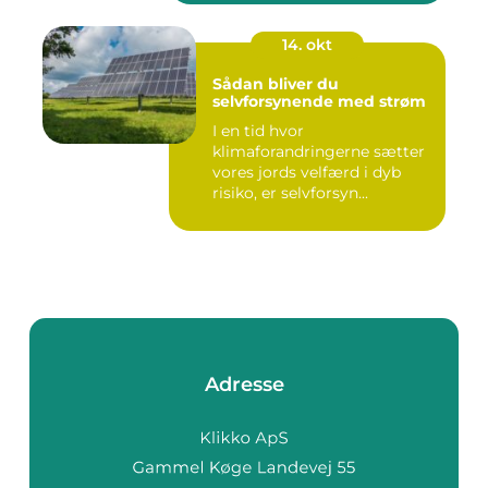
14. okt
Sådan bliver du
selvforsynende med strøm
I en tid hvor
klimaforandringerne sætter
vores jords velfærd i dyb
risiko, er selvforsyn...
Adresse