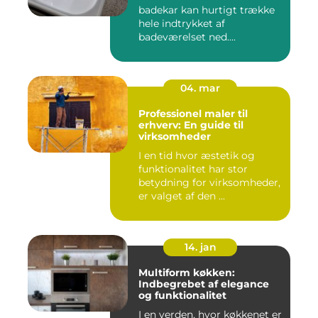
badekar kan hurtigt trække
hele indtrykket af
badeværelset ned....
04. mar
Professionel maler til
erhverv: En guide til
virksomheder
I en tid hvor æstetik og
funktionalitet har stor
betydning for virksomheder,
er valget af den ...
14. jan
Multiform køkken:
Indbegrebet af elegance
og funktionalitet
I en verden, hvor køkkenet er