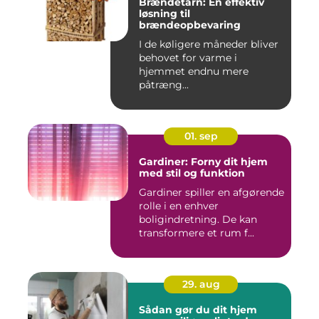
Brændetårn: En effektiv
løsning til
brændeopbevaring
I de køligere måneder bliver
behovet for varme i
hjemmet endnu mere
påtræng...
01. sep
Gardiner: Forny dit hjem
med stil og funktion
Gardiner spiller en afgørende
rolle i en enhver
boligindretning. De kan
transformere et rum f...
29. aug
Sådan gør du dit hjem