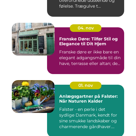
overordnede udseende og
følelse. Trægulve t...
04. nov
Franske Døre: Tilfør Stil og
Elegance til Dit Hjem
Franske døre er ikke bare en
elegant adgangsmåde til din
have, terrasse eller altan; de...
01. nov
Anlægsgartner på Falster:
Når Naturen Kalder
Falster - en perle i det
sydlige Danmark, kendt for
sine smukke landskaber og
charmerende gårdhaver....