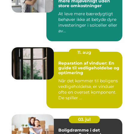
mere miljøvenligt uden
store omkostninger
At leve mere bæredygtigt
behøver ikke at betyde dyre
investeringer i solceller eller
av...
11. aug
Reparation af vinduer: En
guide til vedligeholdelse og
optimering
Når det kommer til boligens
vedligeholdelse, er vinduer
ofte en overset komponent.
De spiller ...
03. jul
Boligdrømme i det