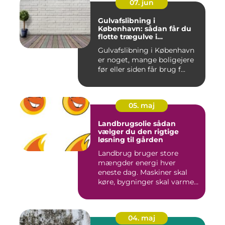
07. jun
Gulvafslibning i
København: sådan får du
flotte trægulve i
Hovedstaden
Gulvafslibning i København
er noget, mange boligejere
før eller siden får brug f...
05. maj
Landbrugsolie sådan
vælger du den rigtige
løsning til gården
Landbrug bruger store
mængder energi hver
eneste dag. Maskiner skal
køre, bygninger skal varmes
op, ...
04. maj