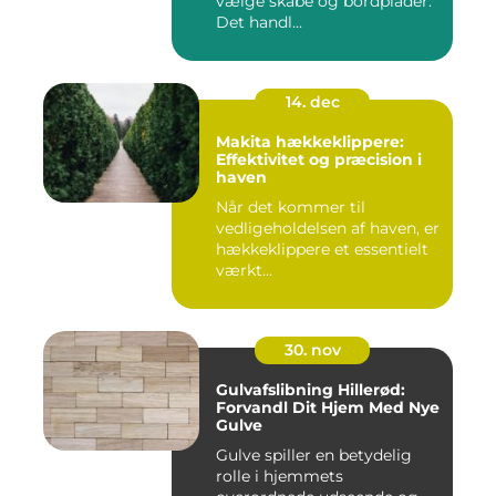
vælge skabe og bordplader.
Det handl...
14. dec
Makita hækkeklippere:
Effektivitet og præcision i
haven
Når det kommer til
vedligeholdelsen af haven, er
hækkeklippere et essentielt
værkt...
30. nov
Gulvafslibning Hillerød:
Forvandl Dit Hjem Med Nye
Gulve
Gulve spiller en betydelig
rolle i hjemmets