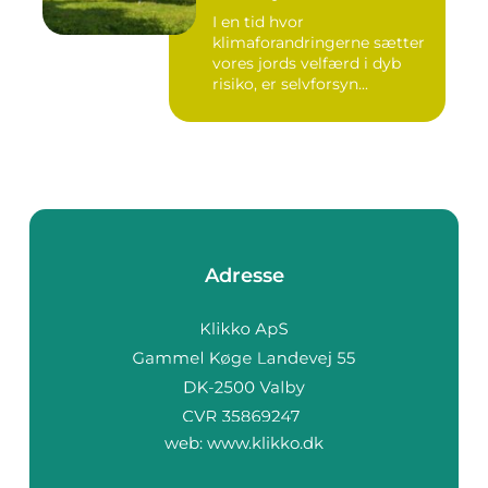
I en tid hvor
klimaforandringerne sætter
vores jords velfærd i dyb
risiko, er selvforsyn...
Adresse
web:
www.klikko.dk