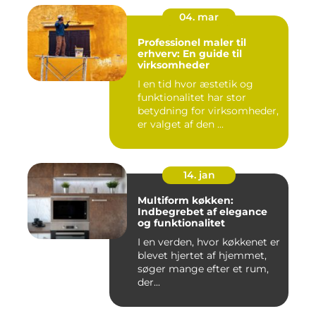
04. mar
Professionel maler til
erhverv: En guide til
virksomheder
I en tid hvor æstetik og
funktionalitet har stor
betydning for virksomheder,
er valget af den ...
14. jan
Multiform køkken:
Indbegrebet af elegance
og funktionalitet
I en verden, hvor køkkenet er
blevet hjertet af hjemmet,
søger mange efter et rum,
der...