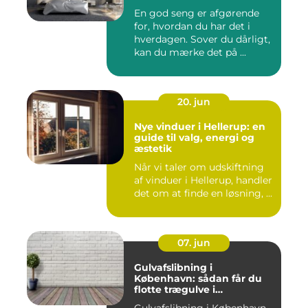
En god seng er afgørende
for, hvordan du har det i
hverdagen. Sover du dårligt,
kan du mærke det på ...
20. jun
Nye vinduer i Hellerup: en
guide til valg, energi og
æstetik
Når vi taler om udskiftning
af vinduer i Hellerup, handler
det om at finde en løsning, ...
07. jun
Gulvafslibning i
København: sådan får du
flotte trægulve i
Hovedstaden
Gulvafslibning i København