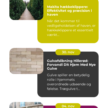
Makita hækkeklippere:
Effektivitet og præcision i
haven
Når det kommer til
vedligeholdelsen af haven, er
hækkeklippere et essentielt
værkt...
30. nov
Gulvafslibning Hillerød:
Forvandl Dit Hjem Med Nye
Gulve
Gulve spiller en betydelig
rolle i hjemmets
overordnede udseende og
følelse. Trægulve t...
04. nov