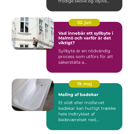
frodige skove og idyllis...
02. jun
Vad innebär ett syllbyte i
Malmö och varför är det
viktigt?
Syllbyte är en nödvändig
process som utförs för att
säkerställa a...
19. maj
Maling af badekar
Et slidt eller misfarvet
badekar kan hurtigt trække
hele indtrykket af
badeværelset ned....