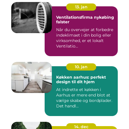
13. jan
Ventilationsfirma nykøbing
falster
Når du overvejer at forbedre
indeklimaet i din bolig eller
virksomhed, er et lokalt
Ventilatio...
10. jan
Køkken aarhus: perfekt
design til dit hjem
At indrette et køkken i
Aarhus er mere end blot at
vælge skabe og bordplader.
Det handl...
14. dec