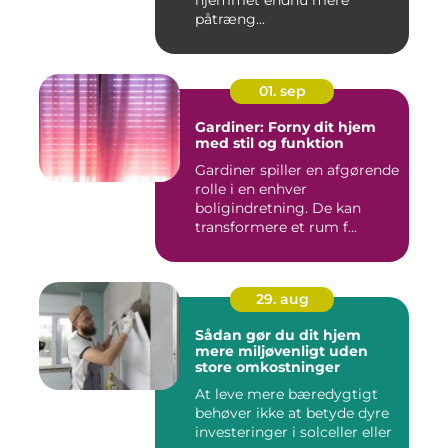
påtræng...
01. sep
Gardiner: Forny dit hjem
med stil og funktion
Gardiner spiller en afgørende
rolle i en enhver
boligindretning. De kan
transformere et rum f...
29. aug
Sådan gør du dit hjem
mere miljøvenligt uden
store omkostninger
At leve mere bæredygtigt
behøver ikke at betyde dyre
investeringer i solceller eller