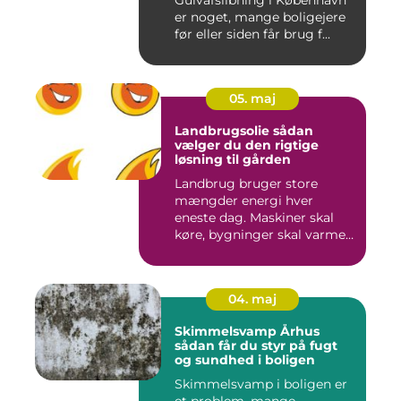
er noget, mange boligejere
før eller siden får brug f...
05. maj
Landbrugsolie sådan
vælger du den rigtige
løsning til gården
Landbrug bruger store
mængder energi hver
eneste dag. Maskiner skal
køre, bygninger skal varmes
op, ...
04. maj
Skimmelsvamp Århus
sådan får du styr på fugt
og sundhed i boligen
Skimmelsvamp i boligen er
et problem, mange