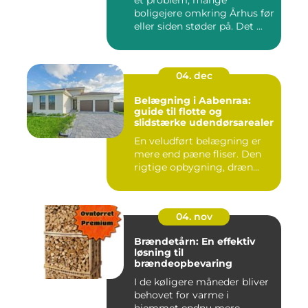
boligejere omkring Århus før
eller siden støder på. Det ...
04. dec
Belægning i Aabenraa:
guide til flotte og
slidstærke udendørsarealer
En veludført belægning er
mere end pæne fliser. Den
rigtige opbygning, dræn...
04. nov
Brændetårn: En effektiv
løsning til
brændeopbevaring
I de køligere måneder bliver
behovet for varme i
hjemmet endnu mere