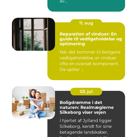
av...
11. aug
Reparation af vinduer: En
guide til vedligeholdelse og
optimering
Når det kommer til boligens
vedligeholdelse, er vinduer
ofte en overset komponent.
De spiller ...
03. jul
Boligdrømme i det
naturen: Realmæglerne
Silkeborg viser vejen
I hjertet af Jylland ligger
Silkeborg, kendt for sine
betagende landskaber,