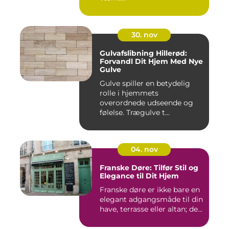
30. nov
Gulvafslibning Hillerød:
Forvandl Dit Hjem Med Nye
Gulve
Gulve spiller en betydelig
rolle i hjemmets
overordnede udseende og
følelse. Trægulve t...
04. nov
Franske Døre: Tilfør Stil og
Elegance til Dit Hjem
Franske døre er ikke bare en
elegant adgangsmåde til din
have, terrasse eller altan; de...