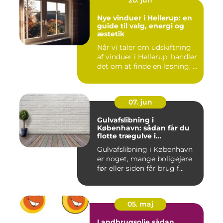
20. jun
Nye vinduer i Hellerup: en
guide til valg, energi og
æstetik
Når vi taler om udskiftning
af vinduer i Hellerup, handler
det om at finde en løsning, ...
07. jun
Gulvafslibning i
København: sådan får du
flotte trægulve i
Hovedstaden
Gulvafslibning i København
er noget, mange boligejere
før eller siden får brug f...
05. maj
Landbrugsolie sådan