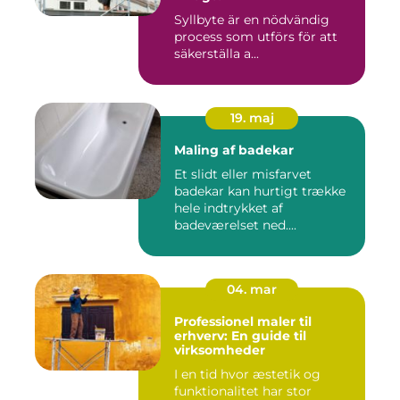
Syllbyte är en nödvändig
process som utförs för att
säkerställa a...
19. maj
Maling af badekar
Et slidt eller misfarvet
badekar kan hurtigt trække
hele indtrykket af
badeværelset ned....
04. mar
Professionel maler til
erhverv: En guide til
virksomheder
I en tid hvor æstetik og
funktionalitet har stor