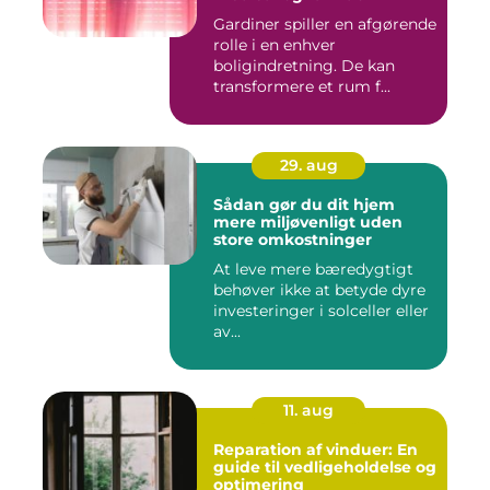
Gardiner spiller en afgørende
rolle i en enhver
boligindretning. De kan
transformere et rum f...
29. aug
Sådan gør du dit hjem
mere miljøvenligt uden
store omkostninger
At leve mere bæredygtigt
behøver ikke at betyde dyre
investeringer i solceller eller
av...
11. aug
Reparation af vinduer: En
guide til vedligeholdelse og
optimering