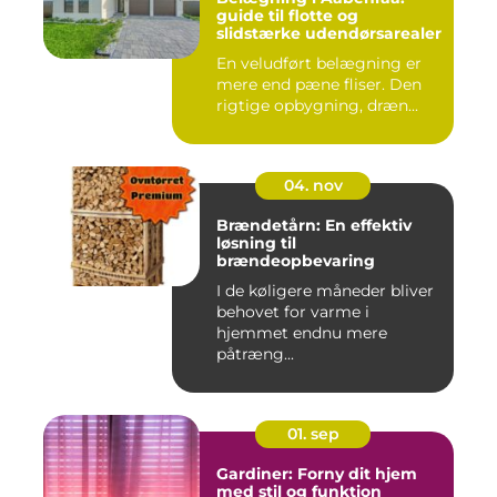
guide til flotte og
slidstærke udendørsarealer
En veludført belægning er
mere end pæne fliser. Den
rigtige opbygning, dræn...
04. nov
Brændetårn: En effektiv
løsning til
brændeopbevaring
I de køligere måneder bliver
behovet for varme i
hjemmet endnu mere
påtræng...
01. sep
Gardiner: Forny dit hjem
med stil og funktion