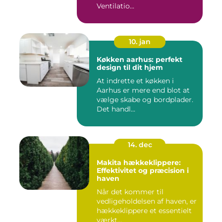
Ventilatio...
10. jan
Køkken aarhus: perfekt
design til dit hjem
At indrette et køkken i
Aarhus er mere end blot at
vælge skabe og bordplader.
Det handl...
14. dec
Makita hækkeklippere:
Effektivitet og præcision i
haven
Når det kommer til
vedligeholdelsen af haven, er
hækkeklippere et essentielt
værkt...