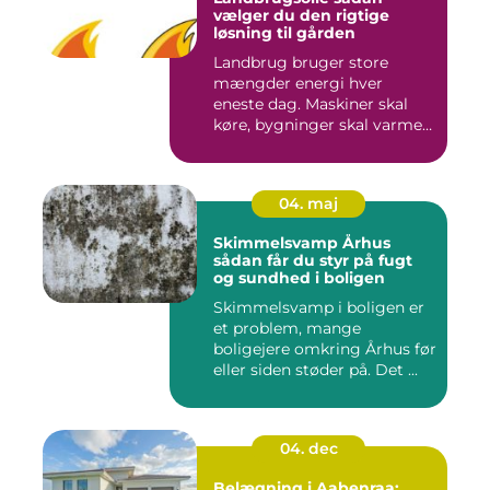
vælger du den rigtige
løsning til gården
Landbrug bruger store
mængder energi hver
eneste dag. Maskiner skal
køre, bygninger skal varmes
op, ...
04. maj
Skimmelsvamp Århus
sådan får du styr på fugt
og sundhed i boligen
Skimmelsvamp i boligen er
et problem, mange
boligejere omkring Århus før
eller siden støder på. Det ...
04. dec
Belægning i Aabenraa: