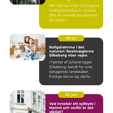
Når det kommer til boligens
vedligeholdelse, er vinduer
ofte en overset komponent.
De spiller ...
03. jul
Boligdrømme i det
naturen: Realmæglerne
Silkeborg viser vejen
I hjertet af Jylland ligger
Silkeborg, kendt for sine
betagende landskaber,
frodige skove og idyllis...
02. jun
Vad innebär ett syllbyte i
Malmö och varför är det
viktigt?