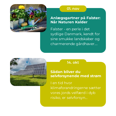
01. nov
Anlægsgartner på Falster:
Når Naturen Kalder
Falster - en perle i det
sydlige Danmark, kendt for
sine smukke landskaber og
charmerende gårdhaver....
14. okt
Sådan bliver du
selvforsynende med strøm
I en tid hvor
klimaforandringerne sætter
vores jords velfærd i dyb
risiko, er selvforsyn...