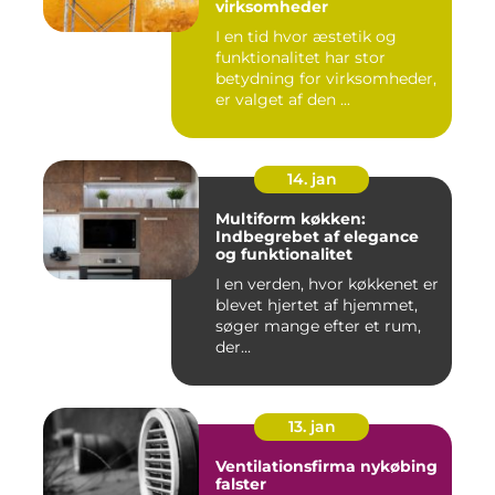
virksomheder
I en tid hvor æstetik og
funktionalitet har stor
betydning for virksomheder,
er valget af den ...
14. jan
Multiform køkken:
Indbegrebet af elegance
og funktionalitet
I en verden, hvor køkkenet er
blevet hjertet af hjemmet,
søger mange efter et rum,
der...
13. jan
Ventilationsfirma nykøbing
falster