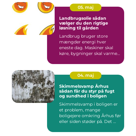
05. maj
Landbrugsolie sådan
vælger du den rigtige
løsning til gården
Landbrug bruger store
mængder energi hver
eneste dag. Maskiner skal
køre, bygninger skal varmes
op, ...
04. maj
Skimmelsvamp Århus
sådan får du styr på fugt
og sundhed i boligen
Skimmelsvamp i boligen er
et problem, mange
boligejere omkring Århus før
eller siden støder på. Det ...