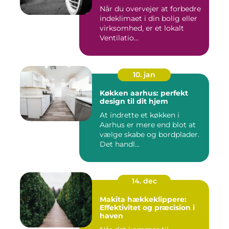
Når du overvejer at forbedre
indeklimaet i din bolig eller
virksomhed, er et lokalt
Ventilatio...
10. jan
Køkken aarhus: perfekt
design til dit hjem
At indrette et køkken i
Aarhus er mere end blot at
vælge skabe og bordplader.
Det handl...
14. dec
Makita hækkeklippere:
Effektivitet og præcision i
haven