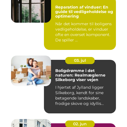
Reparation af vinduer: En
guide til vedligeholdelse og
optimering
Når det kommer til boligens
vedligeholdelse, er vinduer
ofte en overset komponent.
De spiller ...
03. jul
Boligdrømme i det
naturen: Realmæglerne
Silkeborg viser vejen
I hjertet af Jylland ligger
Silkeborg, kendt for sine
betagende landskaber,
frodige skove og idyllis...
02. jun