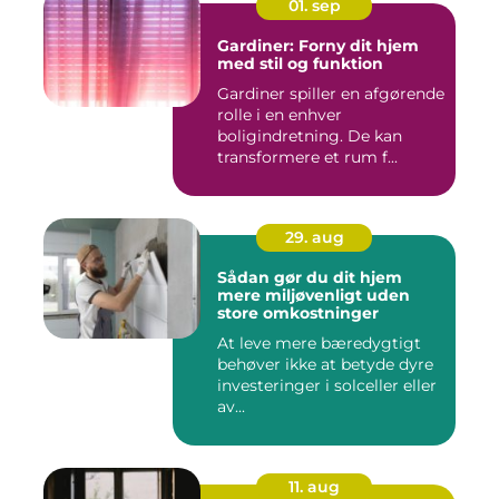
01. sep
Gardiner: Forny dit hjem
med stil og funktion
Gardiner spiller en afgørende
rolle i en enhver
boligindretning. De kan
transformere et rum f...
29. aug
Sådan gør du dit hjem
mere miljøvenligt uden
store omkostninger
At leve mere bæredygtigt
behøver ikke at betyde dyre
investeringer i solceller eller
av...
11. aug