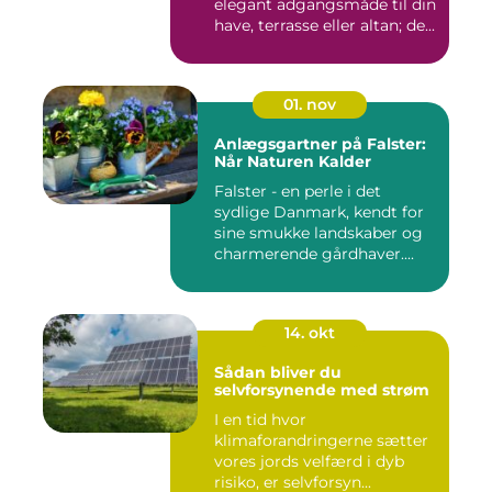
elegant adgangsmåde til din
have, terrasse eller altan; de...
01. nov
Anlægsgartner på Falster:
Når Naturen Kalder
Falster - en perle i det
sydlige Danmark, kendt for
sine smukke landskaber og
charmerende gårdhaver....
14. okt
Sådan bliver du
selvforsynende med strøm
I en tid hvor
klimaforandringerne sætter
vores jords velfærd i dyb
risiko, er selvforsyn...