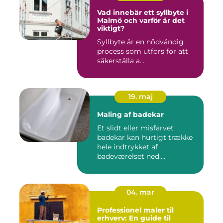
Vad innebär ett syllbyte i
Malmö och varför är det
viktigt?
Syllbyte är en nödvändig
process som utförs för att
säkerställa a...
19. maj
Maling af badekar
Et slidt eller misfarvet
badekar kan hurtigt trække
hele indtrykket af
badeværelset ned....
04. mar
Professionel maler til
erhverv: En guide til