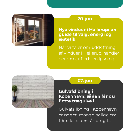
20. jun
Nye vinduer i Hellerup: en
guide til valg, energi og
æstetik
Når vi taler om udskiftning
af vinduer i Hellerup, handler
det om at finde en løsning, ...
07. jun
Gulvafslibning i
København: sådan får du
flotte trægulve i
Hovedstaden
Gulvafslibning i København
er noget, mange boligejere
før eller siden får brug f...