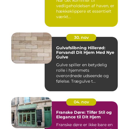
Når det kommer til
vedligeholdelsen af haven, er
hækkeklippere et essentielt
værkt...
30. nov
Gulvafslibning Hillerød:
Forvandl Dit Hjem Med Nye
Gulve
Gulve spiller en betydelig
rolle i hjemmets
overordnede udseende og
følelse. Trægulve t...
04. nov
Franske Døre: Tilfør Stil og
Elegance til Dit Hjem
Franske døre er ikke bare en