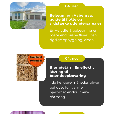
04. dec
Belægning i Aabenraa:
guide til flotte og
slidstærke udendørsarealer
En veludført belægning er
mere end pæne fliser. Den
rigtige opbygning, dræn...
04. nov
Brændetårn: En effektiv
løsning til
brændeopbevaring
I de køligere måneder bliver
behovet for varme i
hjemmet endnu mere
påtræng...