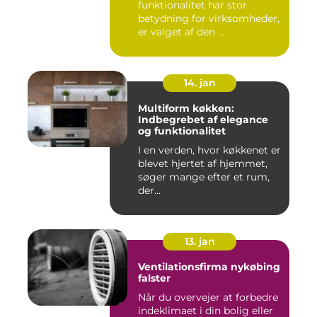
funktionalitet har stor
betydning for virksomheder,
er valget af den ...
14. jan
Multiform køkken:
Indbegrebet af elegance
og funktionalitet
I en verden, hvor køkkenet er
blevet hjertet af hjemmet,
søger mange efter et rum,
der...
13. jan
Ventilationsfirma nykøbing
falster
Når du overvejer at forbedre
indeklimaet i din bolig eller