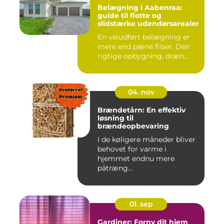
Belægning i Aabenraa:
guide til flotte og
slidstærke udendørsarealer
En veludført belægning er
mere end pæne fliser. Den
rigtige opbygning, dræn...
04. nov
Brændetårn: En effektiv
løsning til
brændeopbevaring
I de køligere måneder bliver
behovet for varme i
hjemmet endnu mere
påtræng...
01. sep
Gardiner: Forny dit hjem