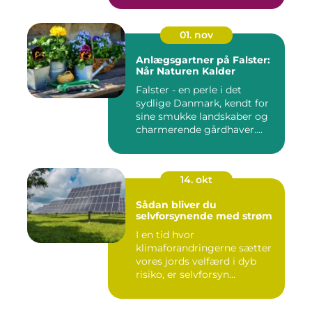
01. nov
Anlægsgartner på Falster:
Når Naturen Kalder
Falster - en perle i det
sydlige Danmark, kendt for
sine smukke landskaber og
charmerende gårdhaver....
14. okt
Sådan bliver du
selvforsynende med strøm
I en tid hvor
klimaforandringerne sætter
vores jords velfærd i dyb
risiko, er selvforsyn...