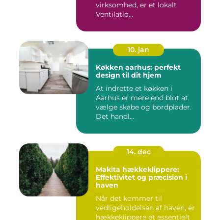
virksomhed, er et lokalt
Ventilatio...
10. jan
Køkken aarhus: perfekt
design til dit hjem
At indrette et køkken i
Aarhus er mere end blot at
vælge skabe og bordplader.
Det handl...
14. dec
Makita hækkeklippere:
Effektivitet og præcision i
haven
Når det kommer til
vedligeholdelsen af haven, er
hækkeklippere et essentielt