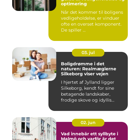
optimering
Når det kommer til boligens
vedligeholdelse, er vinduer
ofte en overset komponent.
De spiller ...
03. jul
Boligdrømme i det
naturen: Realmæglerne
Silkeborg viser vejen
I hjertet af Jylland ligger
Silkeborg, kendt for sine
betagende landskaber,
frodige skove og idyllis...
02. jun
Vad innebär ett syllbyte i
Malmö och varför är det