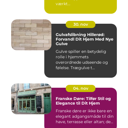
værkt...
30. nov
Gulvafslibning Hillerød:
Forvandl Dit Hjem Med Nye
Gulve
Gulve spiller en betydelig
rolle i hjemmets
overordnede udseende og
følelse. Trægulve t...
04. nov
Franske Døre: Tilfør Stil og
Elegance til Dit Hjem
Franske døre er ikke bare en
elegant adgangsmåde til din
have, terrasse eller altan; de...