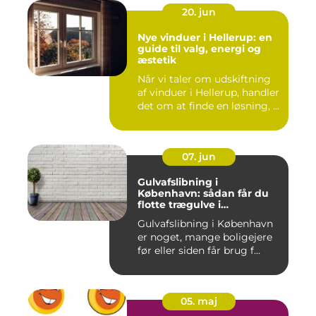
20. jun
Nye vinduer i Hellerup: en
guide til valg, energi og
æstetik
Når vi taler om udskiftning
af vinduer i Hellerup, handler
det om at finde en løsning, ...
07. jun
Gulvafslibning i
København: sådan får du
flotte trægulve i
Hovedstaden
Gulvafslibning i København
er noget, mange boligejere
før eller siden får brug f...
05. maj