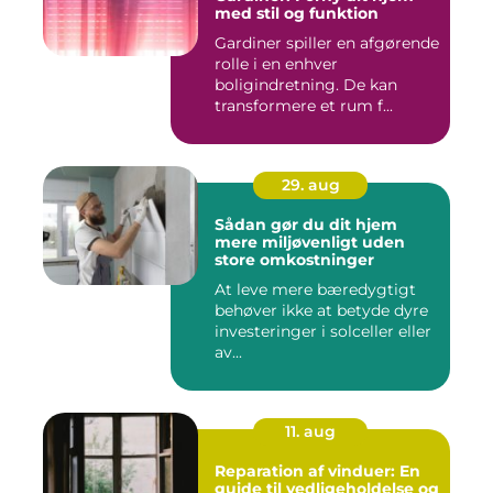
med stil og funktion
Gardiner spiller en afgørende
rolle i en enhver
boligindretning. De kan
transformere et rum f...
29. aug
Sådan gør du dit hjem
mere miljøvenligt uden
store omkostninger
At leve mere bæredygtigt
behøver ikke at betyde dyre
investeringer i solceller eller
av...
11. aug
Reparation af vinduer: En
guide til vedligeholdelse og