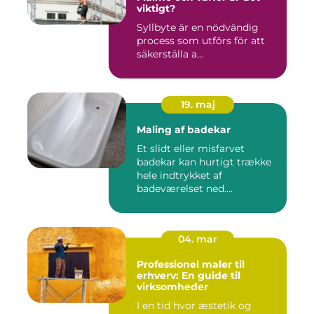
viktigt?
Syllbyte är en nödvändig
process som utförs för att
säkerställa a...
19. maj
Maling af badekar
Et slidt eller misfarvet
badekar kan hurtigt trække
hele indtrykket af
badeværelset ned....
04. mar
Professionel maler til
erhverv: En guide til
virksomheder
I en tid hvor æstetik og