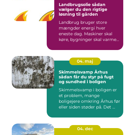
Landbrugsolie sådan
vælger du den rigtige
løsning til gården
Landbrug bruger store
mængder energi hver
eneste dag. Maskiner skal
køre, bygninger skal varmes
op, ...
04. maj
Skimmelsvamp Århus
sådan får du styr på fugt
og sundhed i boligen
Skimmelsvamp i boligen er
et problem, mange
boligejere omkring Århus før
eller siden støder på. Det ...
04. dec