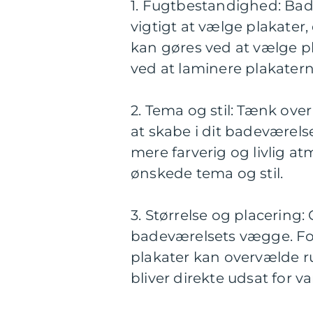
1. Fugtbestandighed: Bade
vigtigt at vælge plakater
kan gøres ved at vælge pla
ved at laminere plakater
2. Tema og stil: Tænk ove
at skabe i dit badeværelse
mere farverig og livlig at
ønskede tema og stil.
3. Størrelse og placering: 
badeværelsets vægge. For
plakater kan overvælde r
bliver direkte udsat for v