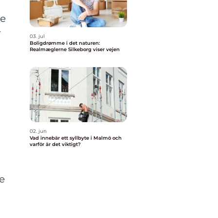
te
r
03. jul
Boligdrømme i det naturen:
Realmæglerne Silkeborg viser vejen
02. jun
Vad innebär ett syllbyte i Malmö och
varför är det viktigt?
e