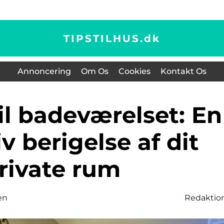
TIPSTILHUS.
dk
Annoncering
Om Os
Cookies
Kontakt Os
v berigelse af dit
rivate rum
en
Redaktio