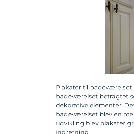
Plakater til badeværelset 
badeværelset betragtet s
dekorative elementer. Det 
badeværelset blev en mer
udvikling blev plakater g
indretning.