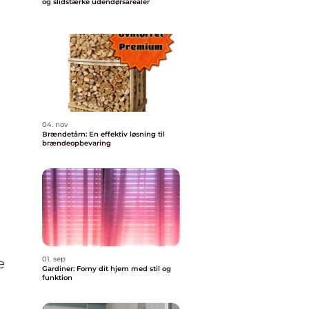
og slidstærke udendørsarealer
04. nov
Brændetårn: En effektiv løsning til
brændeopbevaring
01. sep
e
Gardiner: Forny dit hjem med stil og
funktion