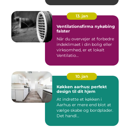
13. jan
Ventilationsfirma nykøbing
falster
Når du overvejer at forbedre
indeklimaet i din bolig eller
virksomhed, er et lokalt
Ventilatio...
10. jan
Køkken aarhus: perfekt
design til dit hjem
At indrette et køkken i
Aarhus er mere end blot at
vælge skabe og bordplader.
Det handl...