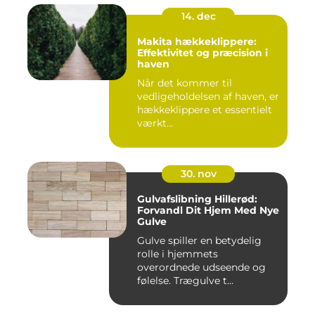
14. dec
Makita hækkeklippere:
Effektivitet og præcision i
haven
Når det kommer til
vedligeholdelsen af haven, er
hækkeklippere et essentielt
værkt...
30. nov
Gulvafslibning Hillerød:
Forvandl Dit Hjem Med Nye
Gulve
Gulve spiller en betydelig
rolle i hjemmets
overordnede udseende og
følelse. Trægulve t...