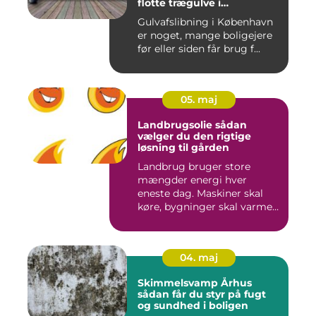
flotte trægulve i
Hovedstaden
Gulvafslibning i København
er noget, mange boligejere
før eller siden får brug f...
05. maj
Landbrugsolie sådan
vælger du den rigtige
løsning til gården
Landbrug bruger store
mængder energi hver
eneste dag. Maskiner skal
køre, bygninger skal varmes
op, ...
04. maj
Skimmelsvamp Århus
sådan får du styr på fugt
og sundhed i boligen