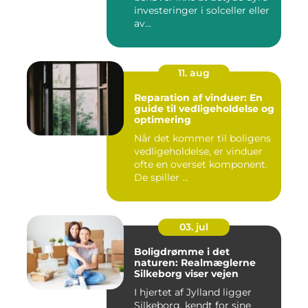
investeringer i solceller eller
av...
11. aug
Reparation af vinduer: En
guide til vedligeholdelse og
optimering
Når det kommer til boligens
vedligeholdelse, er vinduer
ofte en overset komponent.
De spiller ...
03. jul
Boligdrømme i det
naturen: Realmæglerne
Silkeborg viser vejen
I hjertet af Jylland ligger
Silkeborg, kendt for sine