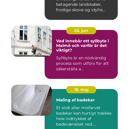
betagende landskaber,
frodige skove og idyllis...
02. jun
Vad innebär ett syllbyte i
Malmö och varför är det
viktigt?
Syllbyte är en nödvändig
process som utförs för att
säkerställa a...
19. maj
Maling af badekar
Et slidt eller misfarvet
badekar kan hurtigt trække
hele indtrykket af
badeværelset ned....