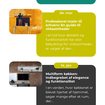
04. mar
Professionel maler til
erhverv: En guide til
virksomheder
I en tid hvor æstetik og
funktionalitet har stor
betydning for virksomheder,
er valget af den ...
14. jan
Multiform køkken:
Indbegrebet af elegance
og funktionalitet
I en verden, hvor køkkenet er
blevet hjertet af hjemmet,
søger mange efter et rum,
der...