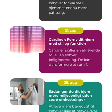
behovet for varme i
hjemmet endnu mere
påtræng...
01. sep
Gardiner: Forny dit hjem
med stil og funktion
Gardiner spiller en afgørende
rolle i en enhver
boligindretning. De kan
transformere et rum f...
29. aug
Sådan gør du dit hjem
mere miljøvenligt uden
store omkostninger
At leve mere bæredygtigt
behøver ikke at betyde dyre