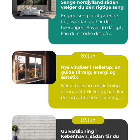
Senge nordjylland sådan
vælger du den rigtige seng
En god seng er afgørende
for, hvordan du har det i
hverdagen. Sover du dårligt,
kan du mærke det på ...
20. jun
Nye vinduer i Hellerup: en
guide til valg, energi og
æstetik
Når vi taler om udskiftning
af vinduer i Hellerup, handler
det om at finde en løsning, ...
07. jun
Gulvafslibning i
København: sådan får du