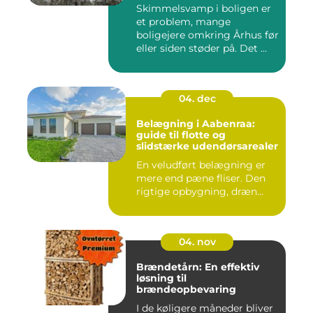
Skimmelsvamp i boligen er
et problem, mange
boligejere omkring Århus før
eller siden støder på. Det ...
04. dec
Belægning i Aabenraa:
guide til flotte og
slidstærke udendørsarealer
En veludført belægning er
mere end pæne fliser. Den
rigtige opbygning, dræn...
04. nov
Brændetårn: En effektiv
løsning til
brændeopbevaring
I de køligere måneder bliver