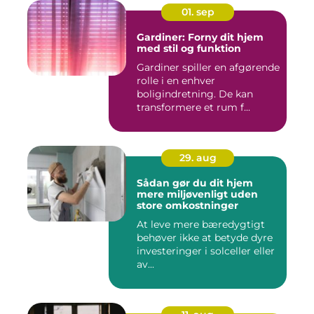
01. sep
Gardiner: Forny dit hjem
med stil og funktion
Gardiner spiller en afgørende
rolle i en enhver
boligindretning. De kan
transformere et rum f...
29. aug
Sådan gør du dit hjem
mere miljøvenligt uden
store omkostninger
At leve mere bæredygtigt
behøver ikke at betyde dyre
investeringer i solceller eller
av...