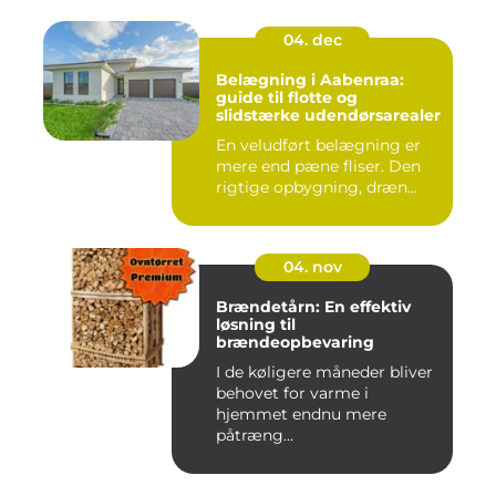
04. dec
Belægning i Aabenraa:
guide til flotte og
slidstærke udendørsarealer
En veludført belægning er
mere end pæne fliser. Den
rigtige opbygning, dræn...
04. nov
Brændetårn: En effektiv
løsning til
brændeopbevaring
I de køligere måneder bliver
behovet for varme i
hjemmet endnu mere
påtræng...