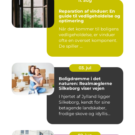
11. aug
Reparation af vinduer: En
guide til vedligeholdelse og
optimering
Når det kommer til boligens
vedligeholdelse, er vinduer
ofte en overset komponent.
De spiller ...
03. jul
Boligdrømme i det
naturen: Realmæglerne
Silkeborg viser vejen
I hjertet af Jylland ligger
Silkeborg, kendt for sine
betagende landskaber,
frodige skove og idyllis...