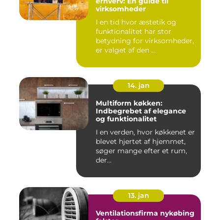
erhverv: En guide til
virksomheder
I en tid hvor æstetik og
funktionalitet har stor
betydning for virksomheder,
er valget af den ...
14. jan
Multiform køkken:
Indbegrebet af elegance
og funktionalitet
I en verden, hvor køkkenet er
blevet hjertet af hjemmet,
søger mange efter et rum,
der...
13. jan
Ventilationsfirma nykøbing