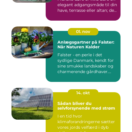
elegant adgangsmåde til din
have, terrasse eller altan; de...
01. nov
Anlægsgartner på Falster:
Når Naturen Kalder
Falster - en perle i det
sydlige Danmark, kendt for
sine smukke landskaber og
charmerende gårdhaver....
14. okt
Sådan bliver du
selvforsynende med strøm
I en tid hvor
klimaforandringerne sætter
vores jords velfærd i dyb