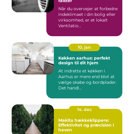
falster
Når du overvejer at forbedre
indeklimaet i din bolig eller
virksomhed, er et lokalt
Ventilatio...
10. jan
Køkken aarhus: perfekt
design til dit hjem
At indrette et køkken i
Aarhus er mere end blot at
vælge skabe og bordplader.
Det handl...
14. dec
Makita hækkeklippere:
Effektivitet og præcision i
haven