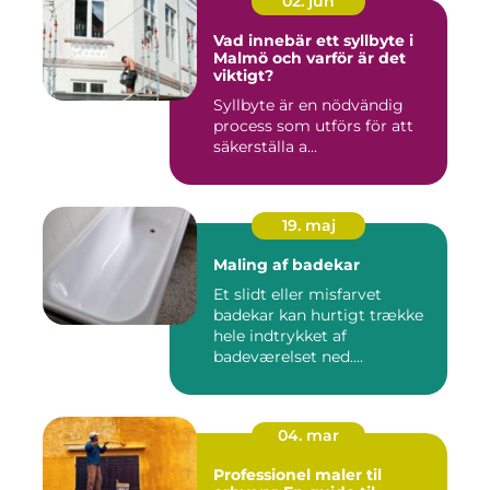
02. jun
Vad innebär ett syllbyte i
Malmö och varför är det
viktigt?
Syllbyte är en nödvändig
process som utförs för att
säkerställa a...
19. maj
Maling af badekar
Et slidt eller misfarvet
badekar kan hurtigt trække
hele indtrykket af
badeværelset ned....
04. mar
Professionel maler til