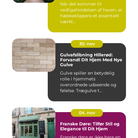
Når det kommer til
vedligeholdelsen af haven, er
hækkeklippere et essentielt
værkt...
30. nov
Gulvafslibning Hillerød:
Forvandl Dit Hjem Med Nye
Gulve
Gulve spiller en betydelig
rolle i hjemmets
overordnede udseende og
følelse. Trægulve t...
04. nov
Franske Døre: Tilfør Stil og
Elegance til Dit Hjem
Franske døre er ikke bare en