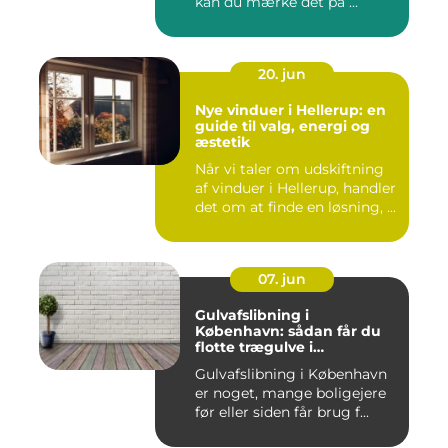
kan du mærke det på ...
20. jun
Nye vinduer i Hellerup: en
guide til valg, energi og
æstetik
Når vi taler om udskiftning
af vinduer i Hellerup, handler
det om at finde en løsning, ...
07. jun
Gulvafslibning i
København: sådan får du
flotte trægulve i
Hovedstaden
Gulvafslibning i København
er noget, mange boligejere
før eller siden får brug f...