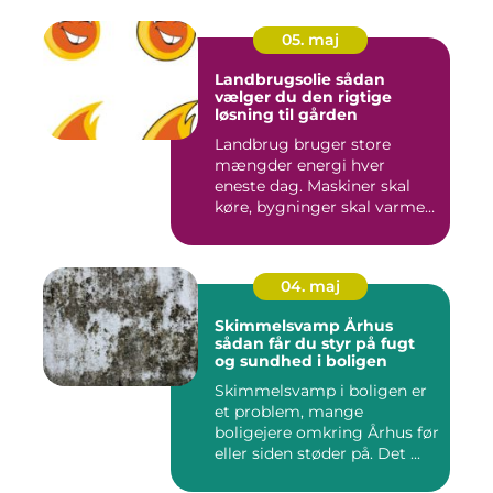
05. maj
Landbrugsolie sådan
vælger du den rigtige
løsning til gården
Landbrug bruger store
mængder energi hver
eneste dag. Maskiner skal
køre, bygninger skal varmes
op, ...
04. maj
Skimmelsvamp Århus
sådan får du styr på fugt
og sundhed i boligen
Skimmelsvamp i boligen er
et problem, mange
boligejere omkring Århus før
eller siden støder på. Det ...