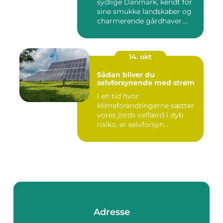
sydlige Danmark, kendt for
sine smukke landskaber og
charmerende gårdhaver....
14. okt
Sådan bliver du
selvforsynende med strøm
I en tid hvor
klimaforandringerne sætter
vores jords velfærd i dyb
risiko, er selvforsyn...
Adresse