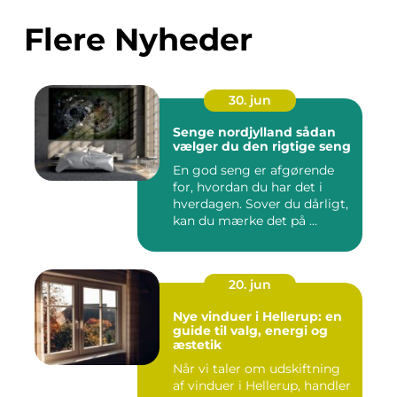
Flere Nyheder
30. jun
Senge nordjylland sådan
vælger du den rigtige seng
En god seng er afgørende
for, hvordan du har det i
hverdagen. Sover du dårligt,
kan du mærke det på ...
20. jun
Nye vinduer i Hellerup: en
guide til valg, energi og
æstetik
Når vi taler om udskiftning
af vinduer i Hellerup, handler