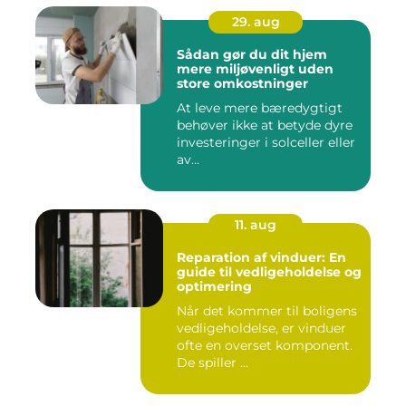
29. aug
Sådan gør du dit hjem
mere miljøvenligt uden
store omkostninger
At leve mere bæredygtigt
behøver ikke at betyde dyre
investeringer i solceller eller
av...
11. aug
Reparation af vinduer: En
guide til vedligeholdelse og
optimering
Når det kommer til boligens
vedligeholdelse, er vinduer
ofte en overset komponent.
De spiller ...