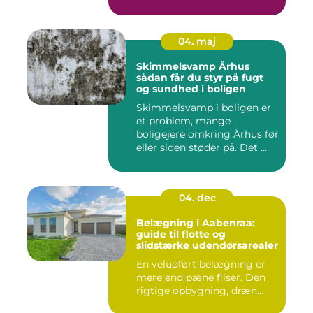
op, ...
04. maj
Skimmelsvamp Århus
sådan får du styr på fugt
og sundhed i boligen
Skimmelsvamp i boligen er
et problem, mange
boligejere omkring Århus før
eller siden støder på. Det ...
04. dec
Belægning i Aabenraa:
guide til flotte og
slidstærke udendørsarealer
En veludført belægning er
mere end pæne fliser. Den
rigtige opbygning, dræn...