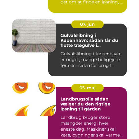
det om at finde en løsning, ...
07. jun
Gulvafslibning i
København: sådan får du
flotte trægulve i
Hovedstaden
Gulvafslibning i København
er noget, mange boligejere
før eller siden får brug f...
05. maj
Landbrugsolie sådan
vælger du den rigtige
løsning til gården
Landbrug bruger store
mængder energi hver
eneste dag. Maskiner skal
køre, bygninger skal varmes