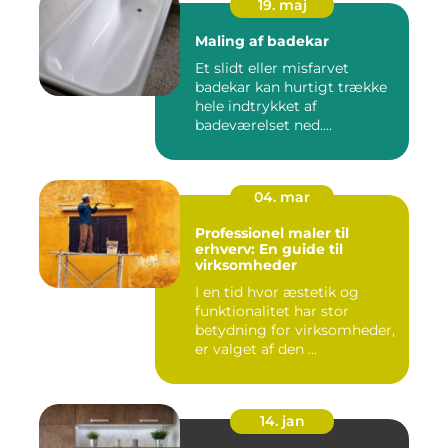
19. maj
Maling af badekar
Et slidt eller misfarvet
badekar kan hurtigt trække
hele indtrykket af
badeværelset ned....
04. mar
Professionel maler til
erhverv: En guide til
virksomheder
I en tid hvor æstetik og
funktionalitet har stor
betydning for virksomheder,
er valget af den ...
14. jan