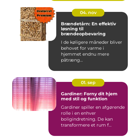
04. nov
Brændetårn: En effektiv
løsning til
brændeopbevaring
I de køligere måneder bliver
behovet for varme i
hjemmet endnu mere
påtræng...
01. sep
Gardiner: Forny dit hjem
med stil og funktion
Gardiner spiller en afgørende
rolle i en enhver
boligindretning. De kan
transformere et rum f...