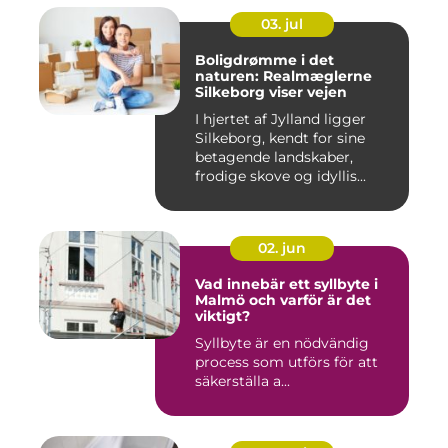
03. jul
Boligdrømme i det
naturen: Realmæglerne
Silkeborg viser vejen
I hjertet af Jylland ligger
Silkeborg, kendt for sine
betagende landskaber,
frodige skove og idyllis...
02. jun
Vad innebär ett syllbyte i
Malmö och varför är det
viktigt?
Syllbyte är en nödvändig
process som utförs för att
säkerställa a...